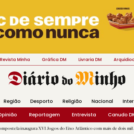
Revista Minha
Gráfica DM
Livraria DM
Arquidio
Região
Desporto
Religião
Nacional
Inte
Opinião
Reportagem
Entrevista
Canudo D
gura XVI Jogos do Eixo Atlântico com mais de dois mil atletas
|