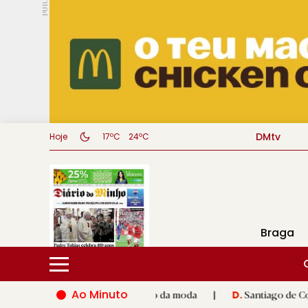
PUB.
DMtv
Hoje
17ºC
24ºC
Braga
Ao Minuto
 e à inovação do mundo da moda
|
Santiago de Compostela inau
D.