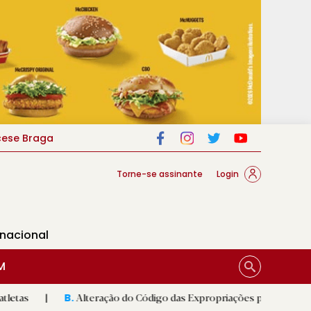
cese Braga
Torne-se assinante
Login
rnacional
M
Alteração do Código das Expropriações pode ajudar construção d
B.