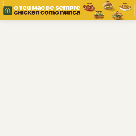
PUB.
Braga
Região
Desporto
Religião
Nacional
Internacional