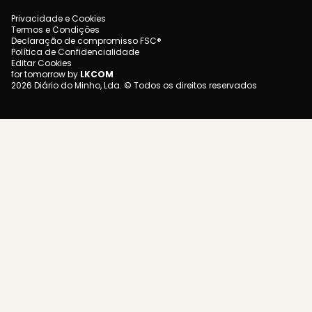
Privacidade e Cookies
Termos e Condições
Declaração de compromisso FSC®
Política de Confidencialidade
Editar Cookies
for tomorrow by
LKCOM
2026 Diário do Minho, Lda. © Todos os direitos reservados