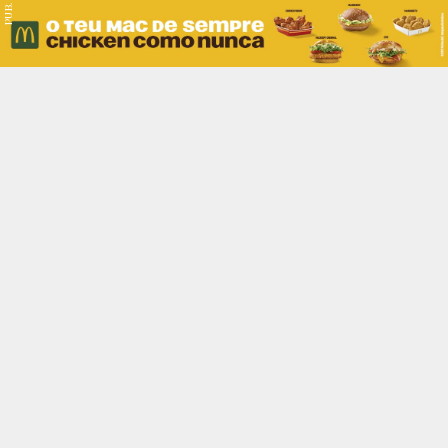
PUB.
Braga
Região
Desporto
Religião
Nacional
Internacional