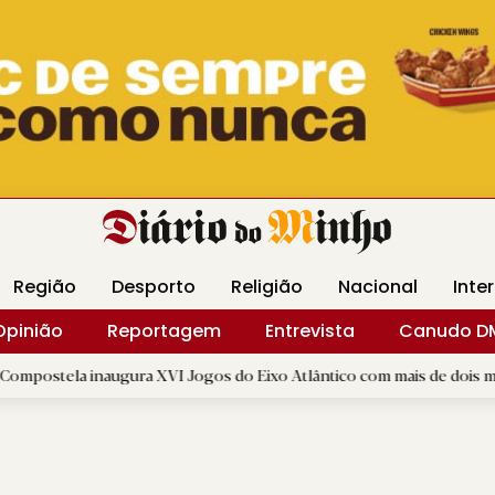
Revista Minha
Gráfica DM
Livraria DM
Arquidio
Região
Desporto
Religião
Nacional
Inte
Opinião
Reportagem
Entrevista
Canudo D
naugura XVI Jogos do Eixo Atlântico com mais de dois mil atletas
|