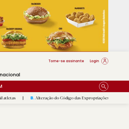
cese Braga
Torne-se assinante
Login
rnacional
M
Alteração do Código das Expropriações pode ajudar construçã
B.