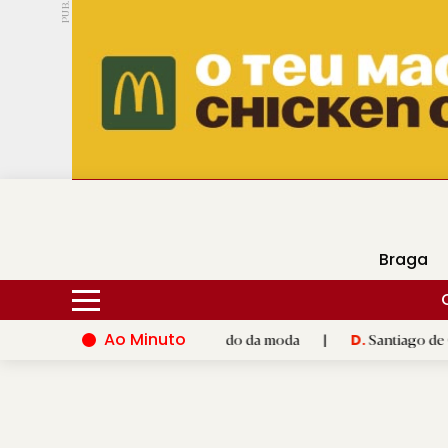
PUB.
DMtv
Hoje
17ºC
24ºC
Braga
Ao Minuto
nto e à inovação do mundo da moda
|
Santiago de Compostela i
D.