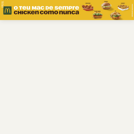
PUB.
Braga
Região
Desporto
Religião
Nacional
Internacional