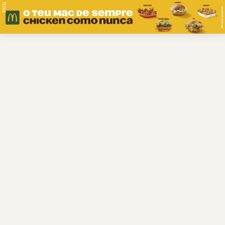
PUB.
Braga
Região
Desporto
Religião
Nacional
Internacional