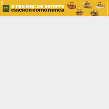
PUB.
Braga
Região
Desporto
Religião
Nacional
Internacional