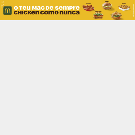
PUB.
Braga
Região
Desporto
Religião
Nacional
Internacional