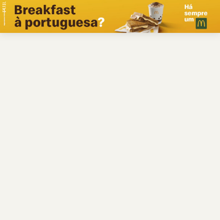
PUB.
Braga
Região
Desporto
Religião
Nacional
Internacional