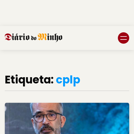
Login
Subscreva DM
Etiqueta:
cplp