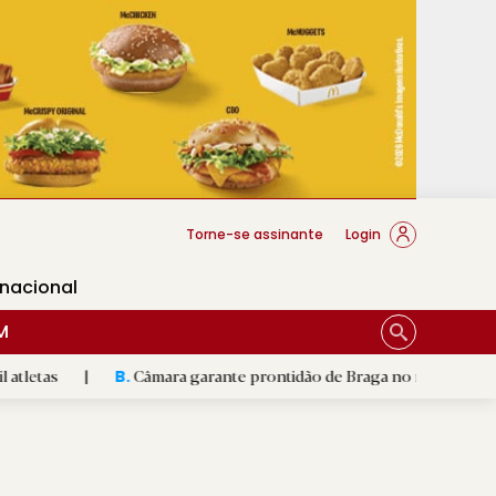
cese Braga
Torne-se assinante
Login
rnacional
M
Câmara garante prontidão de Braga no resgate animal
|
B.
R.