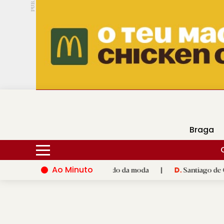
PUB.
DMtv
Hoje
17ºC
30ºC
Braga
Ao Minuto
o e à inovação do mundo da moda
|
Santiago de Compostela ina
D.