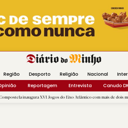
Revista Minha
Gráfica DM
Livraria DM
Arquidio
Região
Desporto
Religião
Nacional
Inte
Opinião
Reportagem
Entrevista
Canudo D
ugura XVI Jogos do Eixo Atlântico com mais de dois mil atletas
|