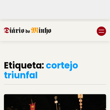
Login
Subscreva DM
Etiqueta:
cortejo
triunfal