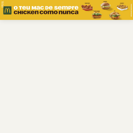
PUB.
Braga
Região
Desporto
Religião
Nacional
Internacional