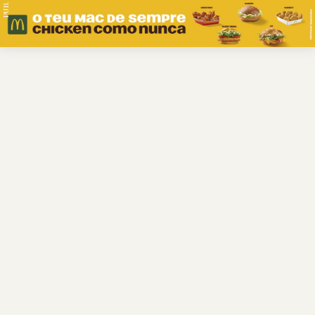
PUB.
Braga
Região
Desporto
Religião
Nacional
Internacional