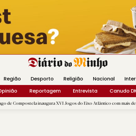
Revista Minha
Gráfica DM
Livraria DM
Arquidio
Região
Desporto
Religião
Nacional
Inte
Opinião
Reportagem
Entrevista
Canudo D
ostela inaugura XVI Jogos do Eixo Atlântico com mais de dois mil atl