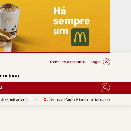
cese Braga
Torne-se assinante
Login
rnacional
M
etas
|
Técnico Paulo Ribeiro orienta conquistadoras
|
D.
D