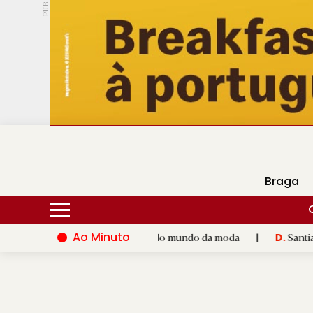
PUB.
DMtv
Hoje
17ºC
30ºC
Braga
Ao Minuto
 ao talento e à inovação do mundo da moda
|
Santiago de Comp
D.