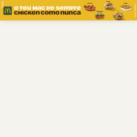
PUB.
Braga
Região
Desporto
Religião
Nacional
Internacional