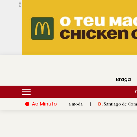
PUB.
DMtv
Hoje
17ºC
25ºC
Braga
Ao Minuto
 inovação do mundo da moda
|
Santiago de Compostela inaugura
D.