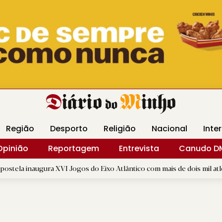
Revista Minha
Gráfica DM
Livraria DM
Arquidio
Região
Desporto
Religião
Nacional
Inte
Opinião
Reportagem
Entrevista
Canudo D
 XVI Jogos do Eixo Atlântico com mais de dois mil atletas
|
E
R.