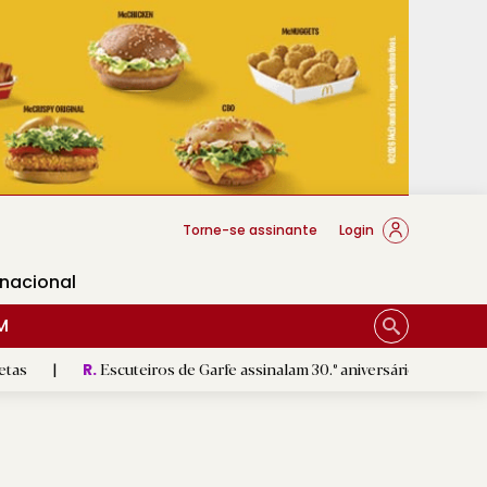
cese Braga
Torne-se assinante
Login
rnacional
M
scuteiros de Garfe assinalam 30.º aniversário em setembro
|
S
R.