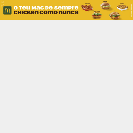
PUB.
Braga
Região
Desporto
Religião
Nacional
Internacional