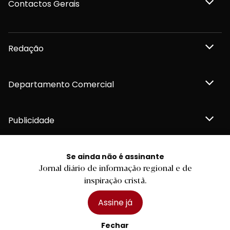
Contactos Gerais
Redação
Departamento Comercial
Publicidade
Se ainda não é assinante
Jornal diário de informação regional e de
Privacidade e Cookies
inspiração cristã.
Termos e Condições
Declaração de compromisso FSC®
Política de Confidencialidade
Assine já
Editar Cookies
for tomorrow by
LKCOM
2026 Diário do Minho, Lda. © Todos os direitos reservados
Fechar