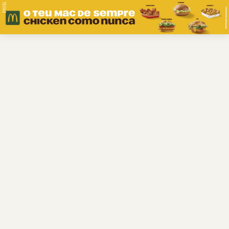
PUB.
Braga
Região
Desporto
Religião
Nacional
Internacional