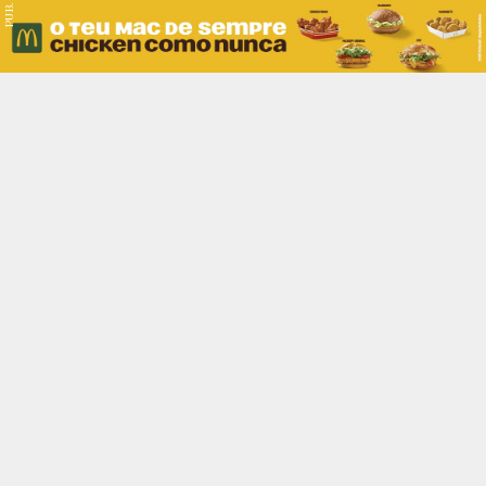
PUB.
Braga
Região
Desporto
Religião
Nacional
Internacional