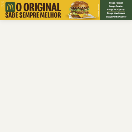
PUB.
Braga
Região
Desporto
Religião
Nacional
Internacional