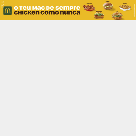
PUB.
Braga
Região
Desporto
Religião
Nacional
Internacional