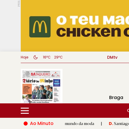
PUB.
DMtv
Hoje
16ºC
29ºC
Braga
Ao Minuto
alento e à inovação do mundo da moda
|
Santiago de Compostel
D.