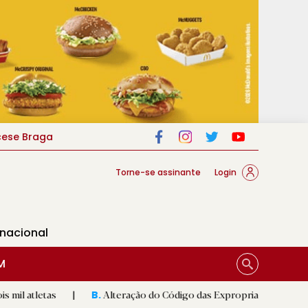
cese Braga
Torne-se assinante
Login
rnacional
M
|
Alteração do Código das Expropriações pode ajudar constru
B.