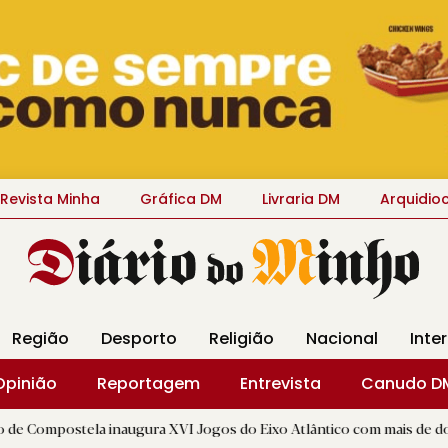
Revista Minha
Gráfica DM
Livraria DM
Arquidio
Região
Desporto
Religião
Nacional
Inte
Opinião
Reportagem
Entrevista
Canudo D
a inaugura XVI Jogos do Eixo Atlântico com mais de dois mil atletas