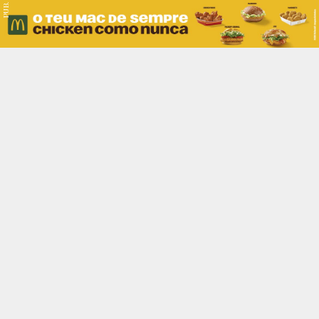
PUB.
Braga
Região
Desporto
Religião
Nacional
Internacional