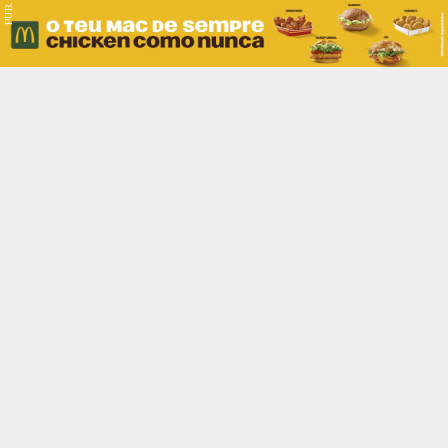
PUB.
Braga
Região
Desporto
Religião
Nacional
Internacional