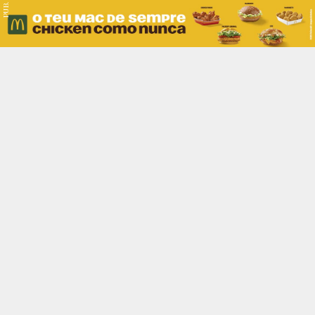
PUB.
Braga
Região
Desporto
Religião
Nacional
Internacional