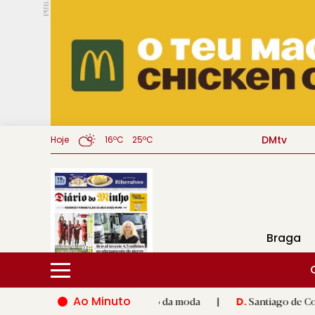
PUB.
DMtv
Hoje
16ºC
25ºC
Braga
Ao Minuto
 e à inovação do mundo da moda
|
Santiago de Compostela inau
D.