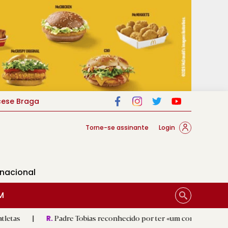
cese Braga
Torne-se assinante
Login
rnacional
M
Padre Tobias reconhecido por ter «um coração sempre aberto a t
R.