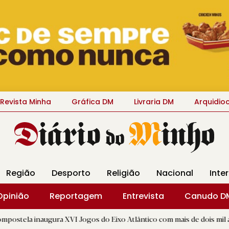
Revista Minha
Gráfica DM
Livraria DM
Arquidio
Região
Desporto
Religião
Nacional
Inte
Opinião
Reportagem
Entrevista
Canudo D
gura XVI Jogos do Eixo Atlântico com mais de dois mil atletas
|