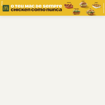
PUB.
Braga
Região
Desporto
Religião
Nacional
Internacional