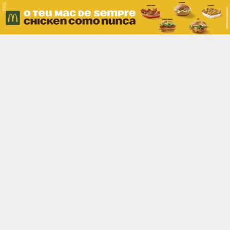
PUB.
Braga
Região
Desporto
Religião
Nacional
Internacional