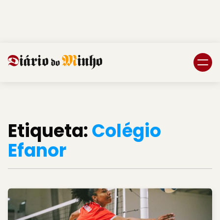
Login
Subscreva DM
Etiqueta:
Colégio
Efanor