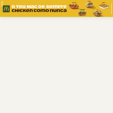
PUB.
Braga
Região
Desporto
Religião
Nacional
Internacional