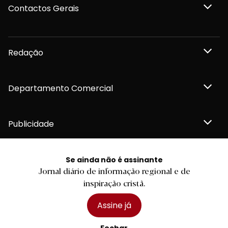
Contactos Gerais
Redação
Departamento Comercial
Publicidade
Se ainda não é assinante
Jornal diário de informação regional e de
Privacidade e Cookies
inspiração cristã.
Termos e Condições
Declaração de compromisso FSC®
Política de Confidencialidade
Assine já
Editar Cookies
for tomorrow by
LKCOM
2026 Diário do Minho, Lda. © Todos os direitos reservados