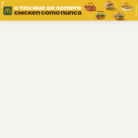
PUB.
Braga
Região
Desporto
Religião
Nacional
Internacional