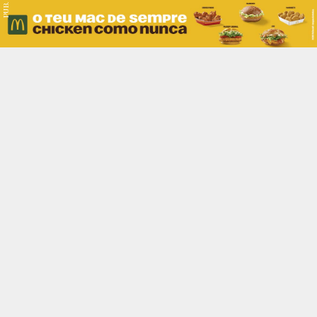
PUB.
Braga
Região
Desporto
Religião
Nacional
Internacional