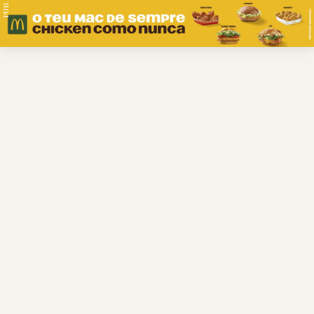
PUB.
Braga
Região
Desporto
Religião
Nacional
Internacional