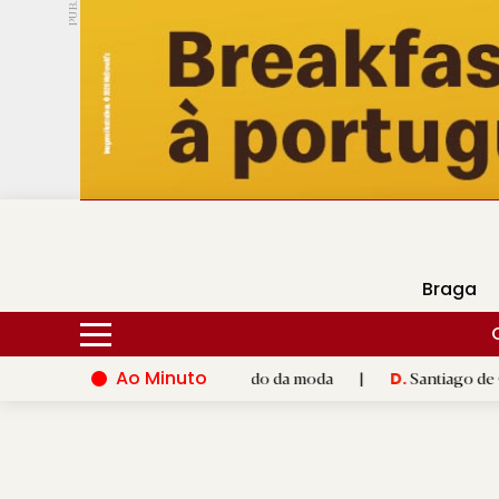
PUB.
DMtv
Hoje
17ºC
25ºC
Braga
Ao Minuto
to e à inovação do mundo da moda
|
Santiago de Compostela in
D.