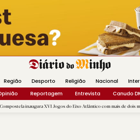
Revista Minha
Gráfica DM
Livraria DM
Arquidio
Região
Desporto
Religião
Nacional
Inte
Opinião
Reportagem
Entrevista
Canudo D
augura XVI Jogos do Eixo Atlântico com mais de dois mil atletas
|