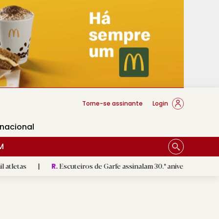
cese Braga
Torne-se assinante
Login
rnacional
M
Escuteiros de Garfe assinalam 30.º aniversário em setembro
|
R.