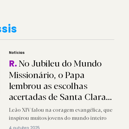
ssis
Notícias
No Jubileu do Mundo
R.
Missionário, o Papa
lembrou as escolhas
acertadas de Santa Clara
de Assis, que encorajam
Leão XIV falou na coragem evangélica, que
inspirou muitos jovens do mundo inteiro
4 outubro 2025