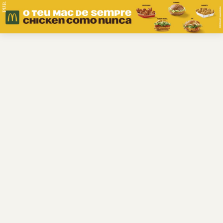
PUB.
Braga
Região
Desporto
Religião
Nacional
Internacional