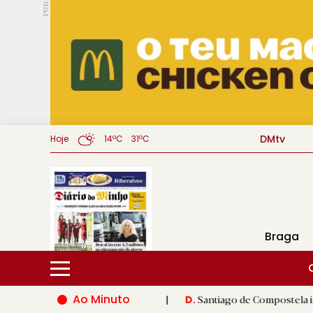
PUB.
DMtv
Hoje
14ºC
31ºC
Braga
Ao Minuto
o do mundo da moda
|
Santiago de Compostela inaugura XVI Jog
D.