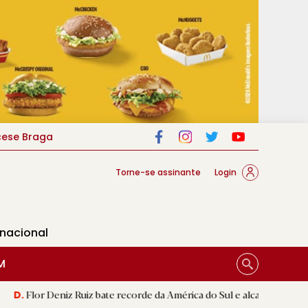
cese Braga
Torne-se assinante
Login
rnacional
M
iz Ruiz bate recorde da América do Sul e alcança segunda melhor mar