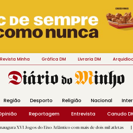
Revista Minha
Gráfica DM
Livraria DM
Arquidio
Região
Desporto
Religião
Nacional
Inte
Opinião
Reportagem
Entrevista
Canudo D
os do Eixo Atlântico com mais de dois mil atletas
|
Flor Den
D.