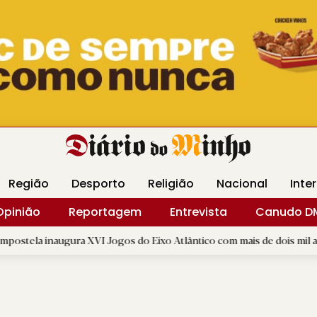
Revista Minha
Gráfica DM
Livraria DM
Arquidio
Região
Desporto
Religião
Nacional
Inte
Opinião
Reportagem
Entrevista
Canudo D
ura XVI Jogos do Eixo Atlântico com mais de dois mil atletas
|