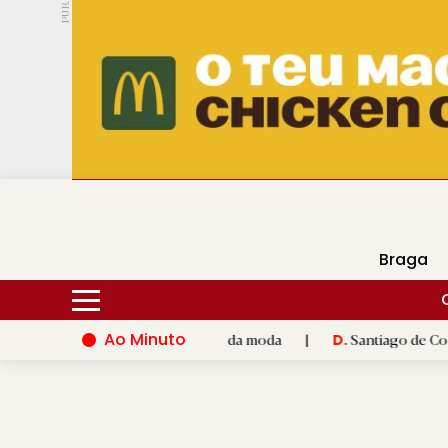
PUB.
DMtv
Hoje
18ºC
29ºC
Braga
Ao Minuto
e à inovação do mundo da moda
|
Santiago de Compostela inaug
D.