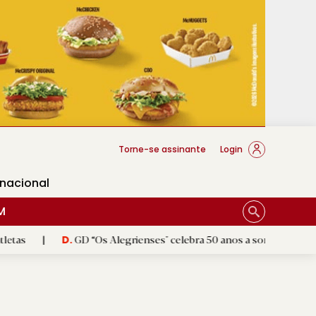
cese Braga
Torne-se assinante
Login
rnacional
M
GD “Os Alegrienses" celebra 50 anos a sonhar com «casa própria»
D.