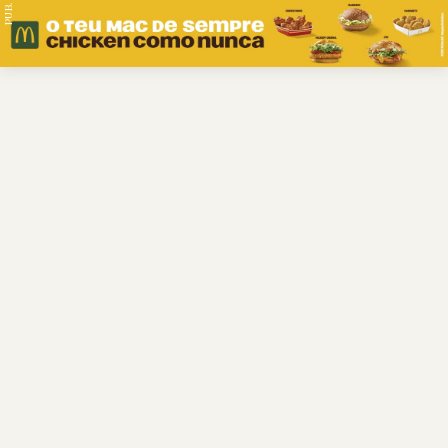
PUB.
Braga
Região
Desporto
Religião
Nacional
Internacional