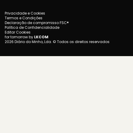
Privacidade e Cookies
Termos e Condições
Declaração de compromisso FSC®
Política de Confidencialidade
Editar Cookies
for tomorrow by
LKCOM
2026 Diário do Minho, Lda. © Todos os direitos reservados