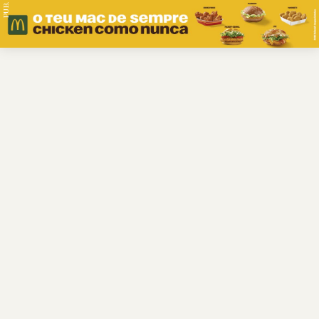
PUB.
Braga
Região
Desporto
Religião
Nacional
Internacional