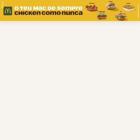
PUB.
Braga
Região
Desporto
Religião
Nacional
Internacional