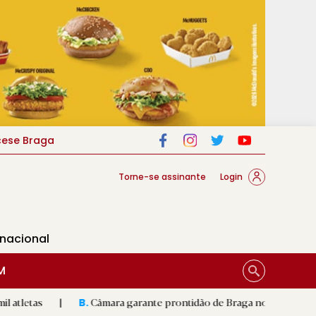
cese Braga
Torne-se assinante
Login
rnacional
M
Câmara garante prontidão de Braga no resgate animal
|
B.
R