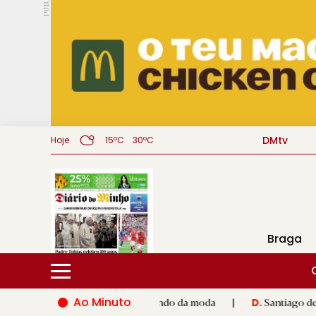
PUB.
DMtv
Hoje
15ºC
30ºC
Braga
Ao Minuto
nto e à inovação do mundo da moda
|
Santiago de Compostela i
D.