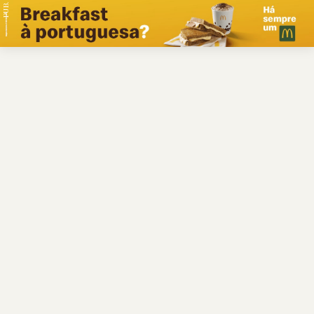
PUB.
Braga
Região
Desporto
Religião
Nacional
Internacional