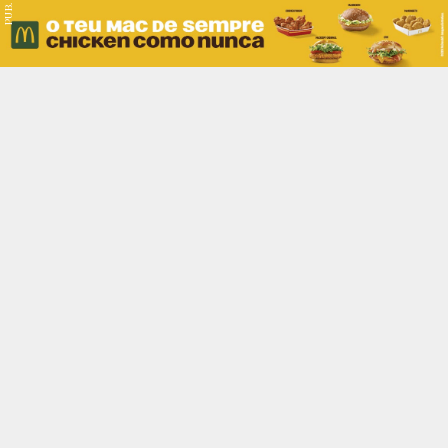
PUB.
Braga
Região
Desporto
Religião
Nacional
Internacional