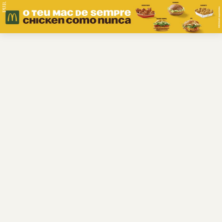
PUB.
Braga
Região
Desporto
Religião
Nacional
Internacional