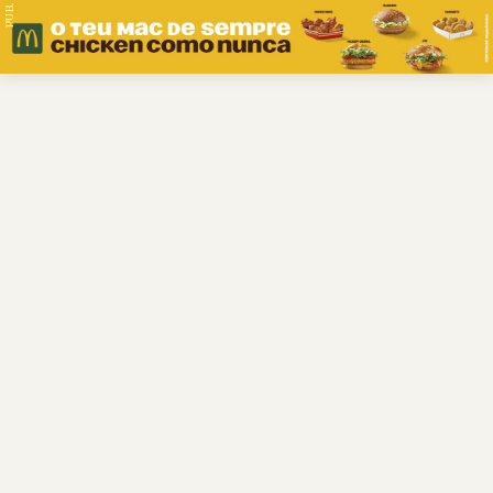
PUB.
Braga
Região
Desporto
Religião
Nacional
Internacional