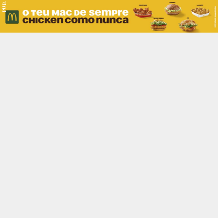
PUB.
Braga
Região
Desporto
Religião
Nacional
Internacional