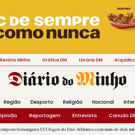
Revista Minha
Gráfica DM
Livraria DM
Arquidio
Região
Desporto
Religião
Nacional
Inte
Opinião
Reportagem
Entrevista
Canudo D
ugura XVI Jogos do Eixo Atlântico com mais de dois mil atletas
|