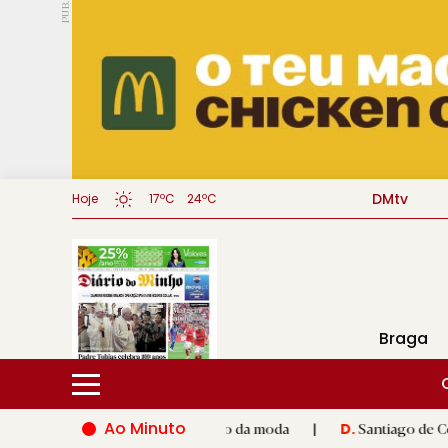
PUB.
DMtv
Hoje
17ºC
24ºC
Braga
Ao Minuto
o e à inovação do mundo da moda
|
Santiago de Compostela ina
D.