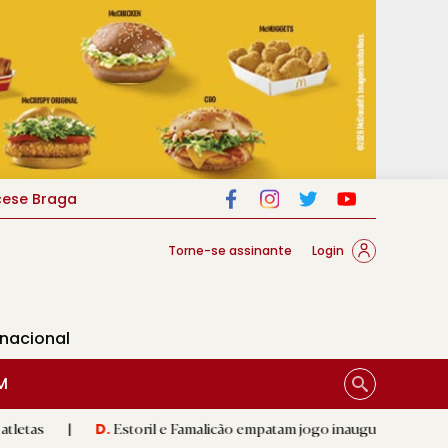
cese Braga
Torne-se assinante
Login
rnacional
M
Estoril e Famalicão empatam jogo inaugural da época
|
E
D.
R.