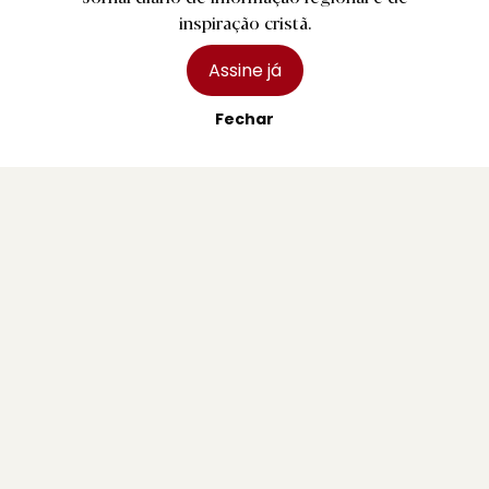
inspiração cristã.
Assine já
Fechar
R.
Pedro Abrunhosa, Camané e Dillaz nas
Festas de Paredes Coura
2 agosto 2026