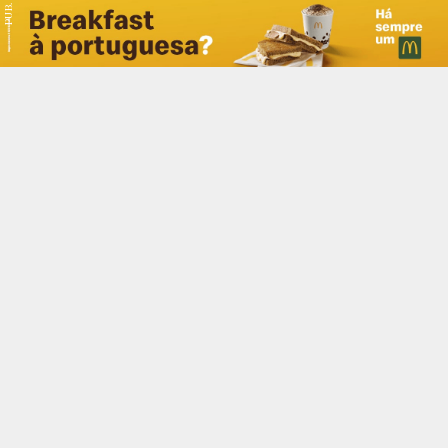
PUB.
Braga
Região
Desporto
Religião
Nacional
Internacional