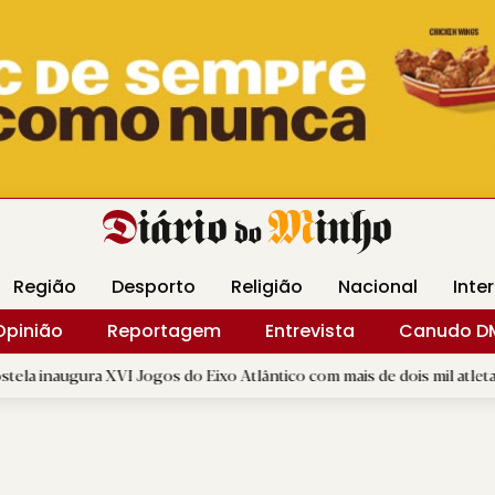
Revista Minha
Gráfica DM
Livraria DM
Arquidio
Região
Desporto
Religião
Nacional
Inte
Opinião
Reportagem
Entrevista
Canudo D
a XVI Jogos do Eixo Atlântico com mais de dois mil atletas
|
R.