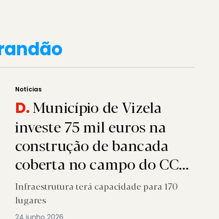
Brandão
Notícias
Município de Vizela
D.
investe 75 mil euros na
construção de bancada
coberta no campo do CCR
Raul Brandão
Infraestrutura terá capacidade para 170
lugares
24 junho 2026