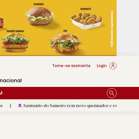
cese Braga
Torne-se assinante
Login
rnacional
M
Santuário do Sameiro tem novo queimador e escultura de Nossa Senh