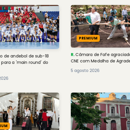
PREMIUM
R.
Câmara de Fafe agraciad
o de andebol de sub-18
CNE com Medalha de Agra
 para a 'main round' do
5 agosto 2026
2026
IUM