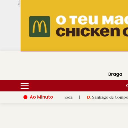
PUB.
DMtv
Hoje
18ºC
27ºC
Braga
Ao Minuto
à inovação do mundo da moda
|
Santiago de Compostela inaugur
D.