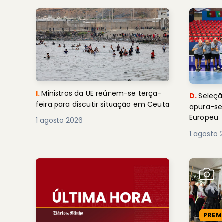
I.
Ministros da UE reúnem-se terça-
D.
Seleçã
feira para discutir situação em Ceuta
apura-se
Europeu
1 agosto 2026
1 agosto 
PREM