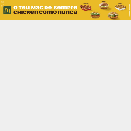
PUB.
Braga
Região
Desporto
Religião
Nacional
Internacional