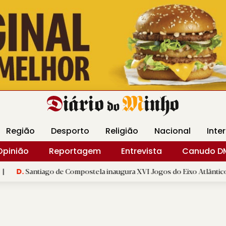
Revista Minha
Gráfica DM
Livraria DM
Arquidio
Região
Desporto
Religião
Nacional
Inte
Opinião
Reportagem
Entrevista
Canudo D
o de Compostela inaugura XVI Jogos do Eixo Atlântico com mais de doi