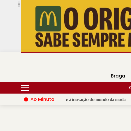
PUB.
DMtv
Hoje
15ºC
30ºC
Braga
Ao Minuto
dá palco ao talento e à inovação do mundo da moda
|
Santiag
D.