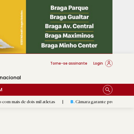
cese Braga
Torne-se assinante
Login
rnacional
M
s mil atletas
|
Câmara garante prontidão de Braga no resgat
B.